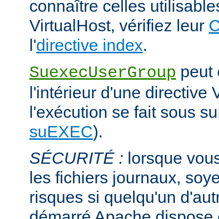
connaître celles utilisabl
VirtualHost, vérifiez leur
C
l'
directive index
.
peut ê
SuexecUserGroup
l'intérieur d'une directive 
l'exécution se fait sous s
suEXEC
).
SÉCURITÉ :
lorsque vous
les fichiers journaux, soye
risques si quelqu'un d'aut
démarré Apache dispose de