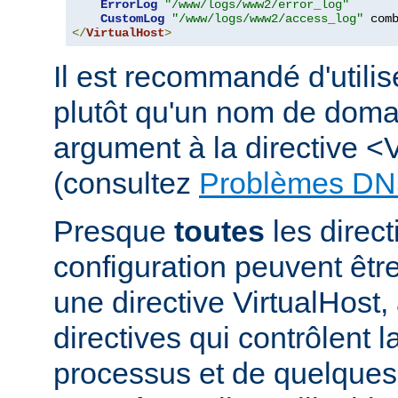
ErrorLog
"/www/logs/www2/error_log"
CustomLog
"/www/logs/www2/access_log"
</
VirtualHost
>
Il est recommandé d'utili
plutôt qu'un nom de dom
argument à la directive <
(consultez
Problèmes DN
Presque
toutes
les direct
configuration peuvent êt
une directive VirtualHost,
directives qui contrôlent l
processus et de quelques