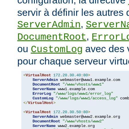
servir à définir les autres 
,
ServerAdmin
ServerN
,
DocumentRoot
ErrorL
ou
avec des v
CustomLog
pour chaque serveur virtu
<
VirtualHost
172.20
.
30.40
:
80
>
ServerAdmin
 webmaster@www1
.
example
.
com

DocumentRoot
"/www/vhosts/www1"
ServerName
 www1
.
example
.
com

ErrorLog
"/www/logs/www1/error_log"
CustomLog
"/www/logs/www1/access_log"
</
VirtualHost
>
<
VirtualHost
172.20
.
30.50
:
80
>
ServerAdmin
 webmaster@www2
.
example
.
org

DocumentRoot
"/www/vhosts/www2"
ServerName
 www2
.
example
.
org
