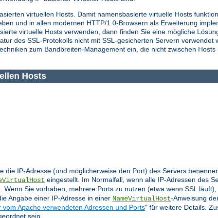
asierten virtuellen Hosts. Damit namensbasierte virtuelle Hosts funkti
ieben und in allen modernen HTTP/1.0-Browsern als Erweiterung imple
sierte virtuelle Hosts verwenden, dann finden Sie eine mögliche Lös
atur des SSL-Protokolls nicht mit SSL-gesicherten Servern verwendet 
echniken zum Bandbreiten-Management ein, die nicht zwischen Hosts
ellen Hosts
 die IP-Adresse (und möglicherweise den Port) des Servers benennen,
eingestellt. Im Normalfall, wenn alle IP-Adressen des S
eVirtualHost
 Wenn Sie vorhaben, mehrere Ports zu nutzen (etwa wenn SSL läuft), 
die Angabe einer IP-Adresse in einer
-Anweisung den
NameVirtualHost
 vom Apache verwendeten Adressen und Ports
" für weitere Details. Z
eordnet sein.