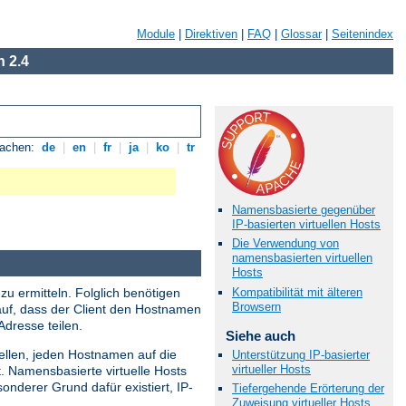
Module
|
Direktiven
|
FAQ
|
Glossar
|
Seitenindex
 2.4
rachen:
de
|
en
|
fr
|
ja
|
ko
|
tr
Namensbasierte gegenüber
IP-basierten virtuellen Hosts
Die Verwendung von
namensbasierten virtuellen
Hosts
Kompatibilität mit älteren
zu ermitteln. Folglich benötigen
Browsern
rauf, dass der Client den Hostnamen
dresse teilen.
Siehe auch
ellen, jeden Hostnamen auf die
Unterstützung IP-basierter
virtueller Hosts
. Namensbasierte virtuelle Hosts
nderer Grund dafür existiert, IP-
Tiefergehende Erörterung der
Zuweisung virtueller Hosts