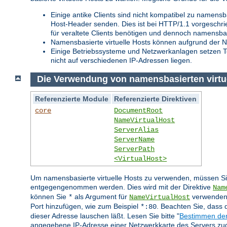
Einige antike Clients sind nicht kompatibel zu namensb
Host-Header senden. Dies ist bei HTTP/1.1 vorgeschr
für veraltete Clients benötigen und dennoch namensba
Namensbasierte virtuelle Hosts können aufgrund der N
Einige Betriebssysteme und Netzwerkanlagen setzen T
nicht auf verschiedenen IP-Adressen liegen.
Die Verwendung von namensbasierten virtu
Referenzierte Module
Referenzierte Direktiven
core
DocumentRoot
NameVirtualHost
ServerAlias
ServerName
ServerPath
<VirtualHost>
Um namensbasierte virtuelle Hosts zu verwenden, müssen Sie
entgegengenommen werden. Dies wird mit der Direktive
Nam
können Sie
als Argument für
verwenden.
*
NameVirtualHost
Port hinzufügen, wie zum Beispiel
. Beachten Sie, dass 
*:80
dieser Adresse lauschen läßt. Lesen Sie bitte "
Bestimmen der
angegebene IP-Adresse einer Netzwerkkarte des Servers zug