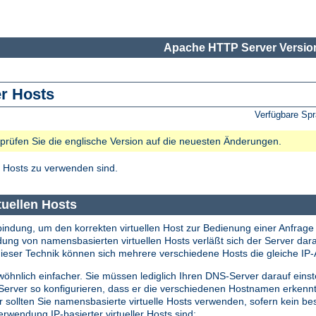
Apache HTTP Server Version
er Hosts
Verfügbare Sp
e prüfen Sie die englische Version auf die neuesten Änderungen.
 Hosts zu verwenden sind.
tuellen Hosts
bindung, um den korrekten virtuellen Host zur Bedienung einer Anfrage 
ndung von namensbasierten virtuellen Hosts verläßt sich der Server da
eser Technik können sich mehrere verschiedene Hosts die gleiche IP-A
öhnlich einfacher. Sie müssen lediglich Ihren DNS-Server darauf einst
erver so konfigurieren, dass er die verschiedenen Hostnamen erkennt
ollten Sie namensbasierte virtuelle Hosts verwenden, sofern kein beso
erwendung IP-basierter virtueller Hosts sind: