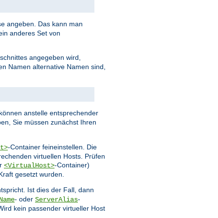
esse angeben. Das kann man
ein anderes Set von
schnittes angegeben wird,
ten Namen alternative Namen sind,
können anstelle entsprechender
en, Sie müssen zunächst Ihren
-Container feineinstellen. Die
t>
echenden virtuellen Hosts. Prüfen
er
-Container)
<VirtualHost>
Kraft gesetzt wurden.
spricht. Ist dies der Fall, dann
- oder
-
Name
ServerAlias
rd kein passender virtueller Host