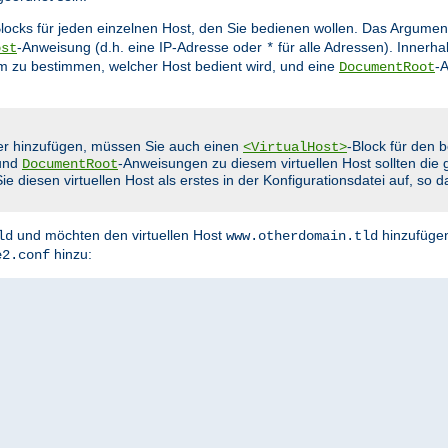
Blocks für jeden einzelnen Host, den Sie bedienen wollen. Das Argumen
-Anweisung (d.h. eine IP-Adresse oder
für alle Adressen). Innerha
ost
*
m zu bestimmen, welcher Host bedient wird, und eine
-
DocumentRoot
er hinzufügen, müssen Sie auch einen
-Block für den
<VirtualHost>
und
-Anweisungen zu diesem virtuellen Host sollten die g
DocumentRoot
 diesen virtuellen Host als erstes in der Konfigurationsdatei auf, so 
und möchten den virtuellen Host
hinzufügen
ld
www.otherdomain.tld
hinzu:
e2.conf