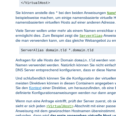
</VirtualHost>
Sie können anstelle des
bei den beiden Anweisungen
*
Name
beispielsweise machen, um einige namensbasierte virtuelle H
namensbasierten virtuellen Hosts auf einer anderen Adresse.
Viele Server wollen unter mehr als einem Namen erreichbar s
ermöglicht dies. Zum Beispiel zeigt die
-Anweis
ServerAlias
die man verwenden kann, um das gleiche Webangebot zu err
ServerAlias domain.tld *.domain.tld
Anfragen für alle Hosts der Domain
werden von 
domain.tld
Namen verwendet werden. Natürlich können Sie nicht einfac
DNS Server entsprechend konfigurieren, dass er diese Namen 
Und schlußendlich können Sie die Konfiguration der virtuelle
meisten Direktiven können in diesen Containern angegeben w
Sie den
Kontext
einer Direktive, um herauszufinden, ob eine b
definierte Konfigurationsanweisungen werden nur dann angewe
Wenn nun eine Anfrage eintrifft, prüft der Server zuerst, ob 
sieht er sich jeden
-Abschnitt mit einer pas
<VirtualHost>
Anweisung mit dem gewünschten Hostnamen übereinstimmt. Fin
gefunden, dann wird
der erste angegeben virtuelle Host
ve