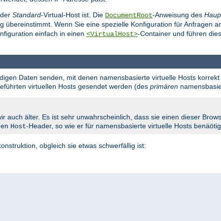
 der
Standard
-Virtual-Host ist. Die
-Anweisung des
Haup
DocumentRoot
g übereinstimmt. Wenn Sie eine spezielle Konfiguration für Anfragen 
nfiguration einfach in einen
-Container und führen dies
<VirtualHost>
endigen Daten senden, mit denen namensbasierte virtuelle Hosts korrekt 
fgeführten virtuellen Hosts gesendet werden (des
primären
namensbasiert
ir auch älter. Es ist sehr unwahrscheinlich, dass sie einen dieser Br
 den
-Header, so wie er für namensbasierte virtuelle Hosts benäötig
Host
onstruktion, obgleich sie etwas schwerfällig ist: