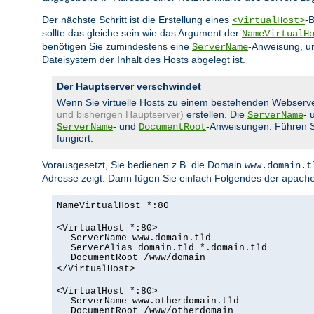
Der nächste Schritt ist die Erstellung eines
-
<VirtualHost>
sollte das gleiche sein wie das Argument der
NameVirtualH
benötigen Sie zumindestens eine
-Anweisung, u
ServerName
Dateisystem der Inhalt des Hosts abgelegt ist.
Der Hauptserver verschwindet
Wenn Sie virtuelle Hosts zu einem bestehenden Webserv
und bisherigen Hauptserver)
erstellen. Die
- 
ServerName
- und
-Anweisungen. Führen Sie
ServerName
DocumentRoot
fungiert.
Vorausgesetzt, Sie bedienen z.B. die Domain
www.domain.t
Adresse zeigt. Dann fügen Sie einfach Folgendes der
apach
NameVirtualHost *:80
<VirtualHost *:80>
ServerName www.domain.tld
ServerAlias domain.tld *.domain.tld
DocumentRoot /www/domain
</VirtualHost>
<VirtualHost *:80>
ServerName www.otherdomain.tld
DocumentRoot /www/otherdomain