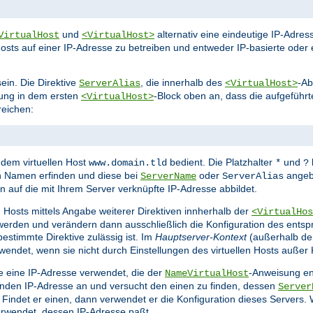
und
alternativ eine eindeutige IP-Adr
VirtualHost
<VirtualHost>
osts auf einer IP-Adresse zu betreiben und entweder IP-basierte oder 
ein. Die Direktive
, die innerhalb des
-Ab
ServerAlias
<VirtualHost>
ung in dem ersten
-Block oben an, dass die aufgeführ
<VirtualHost>
eichen:
dem virtuellen Host
bedient. Die Platzhalter
und
www.domain.tld
*
?
h Namen erfinden und diese bei
oder
angeb
ServerName
ServerAlias
auf die mit Ihrem Server verknüpfte IP-Adresse abbildet.
n Hosts mittels Angabe weiterer Direktiven innherhalb der
<VirtualHos
erden und verändern dann ausschließlich die Konfiguration des entspr
estimmte Direktive zulässig ist. Im
Hauptserver-Kontext
(außerhalb d
ndet, wenn sie nicht durch Einstellungen des virtuellen Hosts außer 
sie eine IP-Adresse verwendet, die der
-Anweisung ent
NameVirtualHost
senden IP-Adresse an und versucht den einen zu finden, dessen
Server
det er einen, dann verwendet er die Konfiguration dieses Servers. Wi
rwendet, dessen IP-Adresse paßt.